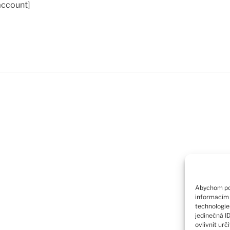
ccount]
Abychom pos
informacím 
technologie
jedinečná I
ovlivnit urč