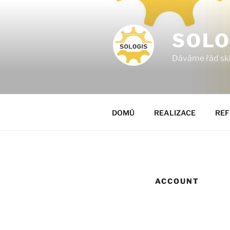
Přejít
k
obsahu
SOLO
webu
Dáváme řád sk
DOMŮ
REALIZACE
REF
ACCOUNT